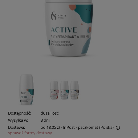
Dostępność:
duża ilość
Wysyłka w:
3 dni
Dostawa:
od 18,05 zł
- InPost - paczkomat
(Polska)
sprawdź formy dostawy
Cena nie zawiera ewentualnych kosztów płatności