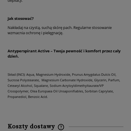
depilacji.
Jak stosować?
Nakładaj na czystą, suchą skórę pach. Regularne stosowanie
wzmacnia ochronę i pielęgnację.
Antyperspirant Active – Twoja pewność i komfort przez cały
dzień.
Skład (INCI): Aqua, Magnesium Hydroxide, Prunus Amygdalus Dulcis Oil,
Sucrose Polystearate, Magnesium Carbonate Hydroxide, Glycerin, Parfum,
Cetearyl Alcohol, Squalane, Sodium Acryloyldimethyltaurate/VP
Crosspolymer, Olea Europaea Oil Unsaponifiables, Sorbitan Caprylate,
Propanediol, Benzoic Acid.
Koszty dostawy