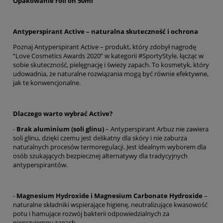
Opakowanie roll on 50ml
Antyperspirant Active – naturalna skuteczność i ochrona
Poznaj Antyperspirant Active – produkt, który zdobył nagrodę
“Love Cosmetics Awards 2020” w kategorii #SportyStyle, łącząc w
sobie skuteczność, pielęgnację i świeży zapach. To kosmetyk, który
udowadnia, że naturalne rozwiązania mogą być równie efektywne,
jak te konwencjonalne.
Dlaczego warto wybrać Active?
-
Brak aluminium (soli glinu)
– Antyperspirant Arbuz nie zawiera
soli glinu, dzięki czemu jest delikatny dla skóry i nie zaburza
naturalnych procesów termoregulacji. Jest idealnym wyborem dla
osób szukających bezpiecznej alternatywy dla tradycyjnych
antyperspirantów.
-
Magnesium Hydroxide i Magnesium Carbonate Hydroxide
–
naturalne składniki wspierające higienę, neutralizujące kwasowość
potu i hamujące rozwój bakterii odpowiedzialnych za
nieprzyjemny zapach.