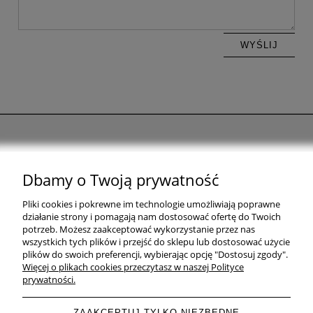
WYŚLIJ
Pomoc
Dbamy o Twoją prywatność
Moje konto
Pliki cookies i pokrewne im technologie umożliwiają poprawne
działanie strony i pomagają nam dostosować ofertę do Twoich
Informacje
potrzeb. Możesz zaakceptować wykorzystanie przez nas
wszystkich tych plików i przejść do sklepu lub dostosować użycie
plików do swoich preferencji, wybierając opcję "Dostosuj zgody".
O nas
Więcej o plikach cookies przeczytasz w naszej Polityce
prywatności.
ZAAKCEPTUJ TYLKO NIEZBĘDNE