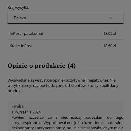
Cena nie zawiera ewentualnych kosztów płatności
Kraj wysyłki:
InPost - paczkomat
18,05 zł
Kurier inPost
18,50 zł
Opinie o produkcie (4)
Wyświetlane są wszystkie opinie (pozytywne i negatywne). Nie
weryfikujemy, czy pochodzą one od klientów, którzy kupili dany
produkt.
Emilia
10 września 2024
Powiem szczerze, że z nieufnością podeszłam do tego
antyperspirantu. Wypróbowałam już różne inne, naturalne
dezodoranty i antyperspiranty, no i nic nie sprawiło, abym miała