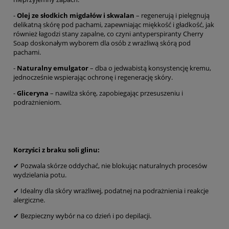
-
Olej ze słodkich migdałów i skwalan
– regenerują i pielęgnują
delikatną skórę pod pachami, zapewniając miękkość i gładkość, jak
również łagodzi stany zapalne, co czyni antyperspiranty Cherry
Soap doskonałym wyborem dla osób z wrażliwą skórą pod
pachami.
-
Naturalny emulgator
– dba o jedwabistą konsystencję kremu,
jednocześnie wspierając ochronę i regenerację skóry.
-
Gliceryna
– nawilża skórę, zapobiegając przesuszeniu i
podrażnieniom.
Korzyści z braku soli glinu:
✔ Pozwala skórze oddychać, nie blokując naturalnych procesów
wydzielania potu.
✔ Idealny dla skóry wrażliwej, podatnej na podrażnienia i reakcje
alergiczne.
✔ Bezpieczny wybór na co dzień i po depilacji.