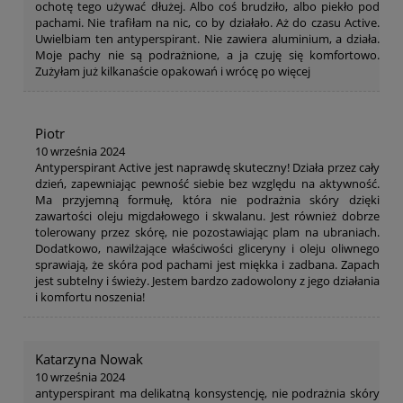
ochotę tego używać dłużej. Albo coś brudziło, albo piekło pod
pachami. Nie trafiłam na nic, co by działało. Aż do czasu Active.
Uwielbiam ten antyperspirant. Nie zawiera aluminium, a działa.
Moje pachy nie są podrażnione, a ja czuję się komfortowo.
Zużyłam już kilkanaście opakowań i wrócę po więcej
Piotr
10 września 2024
Antyperspirant Active jest naprawdę skuteczny! Działa przez cały
dzień, zapewniając pewność siebie bez względu na aktywność.
Ma przyjemną formułę, która nie podrażnia skóry dzięki
zawartości oleju migdałowego i skwalanu. Jest również dobrze
tolerowany przez skórę, nie pozostawiając plam na ubraniach.
Dodatkowo, nawilżające właściwości gliceryny i oleju oliwnego
sprawiają, że skóra pod pachami jest miękka i zadbana. Zapach
jest subtelny i świeży. Jestem bardzo zadowolony z jego działania
i komfortu noszenia!
Katarzyna Nowak
10 września 2024
antyperspirant ma delikatną konsystencję, nie podrażnia skóry