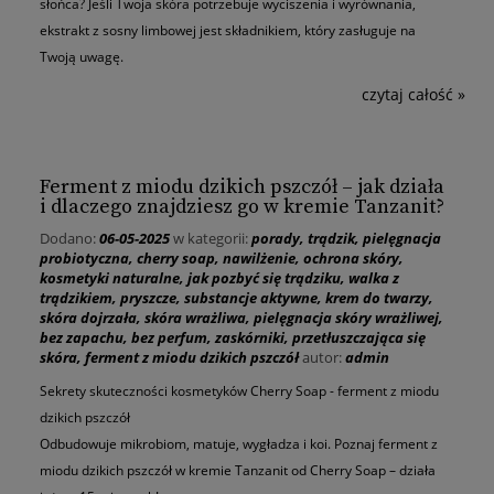
słońca? Jeśli Twoja skóra potrzebuje
wyciszenia i wyrównania
,
ekstrakt z sosny limbowej jest składnikiem, który zasługuje na
Twoją uwagę.
czytaj całość »
Ferment z miodu dzikich pszczół – jak działa
i dlaczego znajdziesz go w kremie Tanzanit?
Dodano:
06-05-2025
w kategorii:
porady
,
trądzik
,
pielęgnacja
probiotyczna
,
cherry soap
,
nawilżenie
,
ochrona skóry
,
kosmetyki naturalne
,
jak pozbyć się trądziku
,
walka z
trądzikiem
,
pryszcze
,
substancje aktywne
,
krem do twarzy
,
skóra dojrzała
,
skóra wrażliwa
,
pielęgnacja skóry wrażliwej
,
bez zapachu
,
bez perfum
,
zaskórniki
,
przetłuszczająca się
skóra
,
ferment z miodu dzikich pszczół
autor:
admin
Sekrety skuteczności kosmetyków Cherry Soap - ferment z miodu
dzikich pszczół
Odbudowuje mikrobiom, matuje, wygładza i koi. Poznaj ferment z
miodu dzikich pszczół w kremie Tanzanit od Cherry Soap – działa