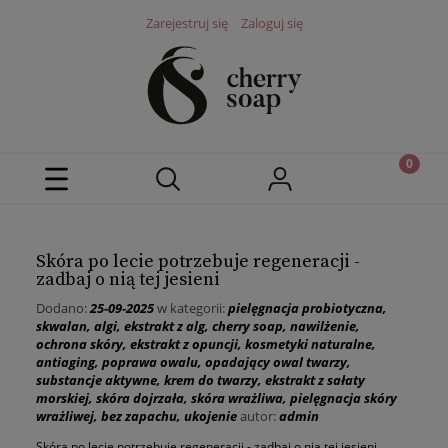
Zarejestruj się
Zaloguj się
Skóra po lecie potrzebuje regeneracji -
zadbaj o nią tej jesieni
Dodano:
25-09-2025
w kategorii:
pielęgnacja probiotyczna
,
skwalan
,
algi
,
ekstrakt z alg
,
cherry soap
,
nawilżenie
,
ochrona skóry
,
ekstrakt z opuncji
,
kosmetyki naturalne
,
antiaging
,
poprawa owalu
,
opadający owal twarzy
,
substancje aktywne
,
krem do twarzy
,
ekstrakt z sałaty
morskiej
,
skóra dojrzała
,
skóra wrażliwa
,
pielęgnacja skóry
wrażliwej
,
bez zapachu
,
ukojenie
autor:
admin
Skóra po lecie potrzebuje regeneracji - zadbaj o nią tej jesieni.