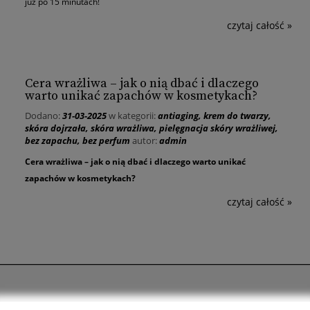
już po 15 minutach!
czytaj całość »
Cera wrażliwa – jak o nią dbać i dlaczego
warto unikać zapachów w kosmetykach?
Dodano:
31-03-2025
w kategorii:
antiaging
,
krem do twarzy
,
skóra dojrzała
,
skóra wrażliwa
,
pielęgnacja skóry wrażliwej
,
bez zapachu
,
bez perfum
autor:
admin
Cera wrażliwa – jak o nią dbać i dlaczego warto unikać
zapachów w kosmetykach?
czytaj całość »