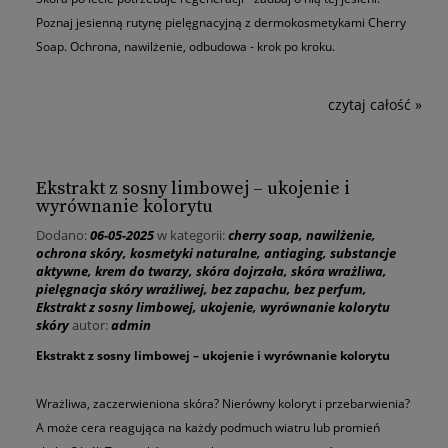
Poznaj jesienną rutynę pielęgnacyjną z dermokosmetykami Cherry
Soap. Ochrona, nawilżenie, odbudowa - krok po kroku.
czytaj całość »
Ekstrakt z sosny limbowej – ukojenie i
wyrównanie kolorytu
Dodano:
06-05-2025
w kategorii:
cherry soap
,
nawilżenie
,
ochrona skóry
,
kosmetyki naturalne
,
antiaging
,
substancje
aktywne
,
krem do twarzy
,
skóra dojrzała
,
skóra wrażliwa
,
pielęgnacja skóry wrażliwej
,
bez zapachu
,
bez perfum
,
Ekstrakt z sosny limbowej
,
ukojenie
,
wyrównanie kolorytu
skóry
autor:
admin
Ekstrakt z sosny limbowej – ukojenie i wyrównanie kolorytu
Wrażliwa, zaczerwieniona skóra? Nierówny koloryt i przebarwienia?
A może cera reagująca na każdy podmuch wiatru lub promień